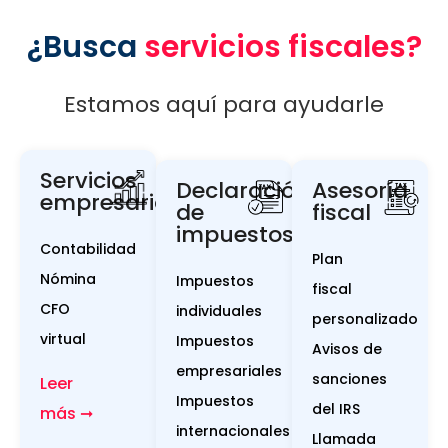
¿Busca
servicios fiscales?
Estamos aquí para ayudarle
Servicios
Declaración
Asesoría
empresariales
de
fiscal
impuestos
Contabilidad
Plan
Nómina
Impuestos
fiscal
CFO
individuales
personalizado
virtual
Impuestos
Avisos de
empresariales
sanciones
Leer
Impuestos
del IRS
más ➞
internacionales
Llamada