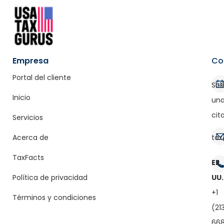
Empresa
Co
Portal del cliente
Soli
Inicio
un
cit
Servicios
Acerca de
tax
TaxFacts
EE.
Política de privacidad
UU.
+1
Términos y condiciones
(21
66