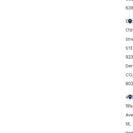
631
1312
17t
Str
STE
923
Den
CO
80
45
191s
Av
SE,
Iss