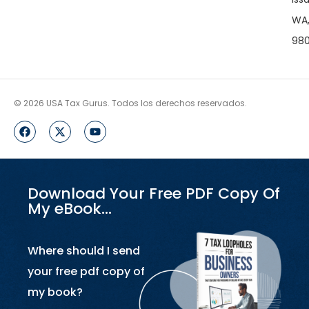
WA
98
© 2026 USA Tax Gurus. Todos los derechos reservados.
Download Your Free PDF Copy Of
My eBook…
Where should I send
your free pdf copy of
my book?